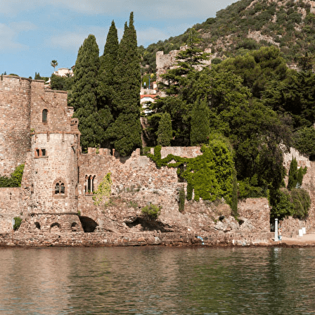
Exporter les lignes sélectionnées
Exporter toutes les colonnes
Exporter uniquement les colonnes affichées
Menu
<
>
Présentation
Historique
activités
Demande de Renseignement
Ajoutez un logo, un bouton, des réseaux sociaux
Cliquez pour éditer
L'association
▴
▾
Présentation
Historique
activités