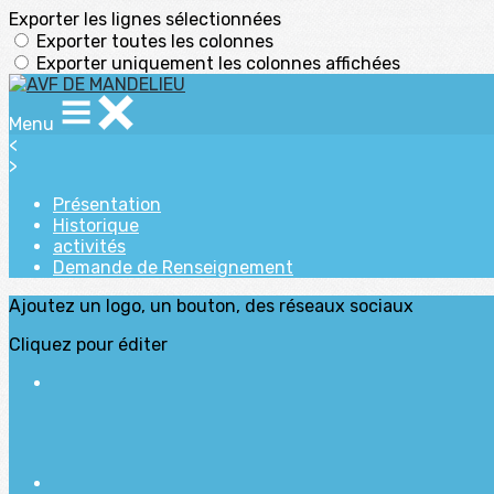
Exporter les lignes sélectionnées
Exporter toutes les colonnes
Exporter uniquement les colonnes affichées
Menu
<
>
Présentation
Historique
activités
Demande de Renseignement
Ajoutez un logo, un bouton, des réseaux sociaux
Cliquez pour éditer